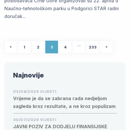
poslodavaca Crne Gore organizovali su 22. aprila u
Naučno-tehnološkom parku u Podgorici STAR radni
doručak...
…
1
2
3
4
233
Najnovije
03/08/2026 VIJESTI
Vrijeme je da se zabrana rada nedjeljom
sagleda kroz rezultate, a ne kroz populizam
30/07/2026 VIJESTI
JAVNI POZIV ZA DODJELU FINANSIJSKE