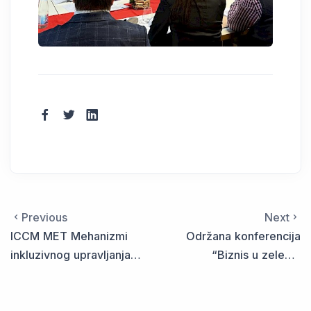
Previous
Next
ICCM MET Mehanizmi
Održana konferencija
inkluzivnog upravljanja
“Biznis u zelenoj
krizama i promjenama u
tranziciji: Prilike i
multinacionalnim
izazovi”