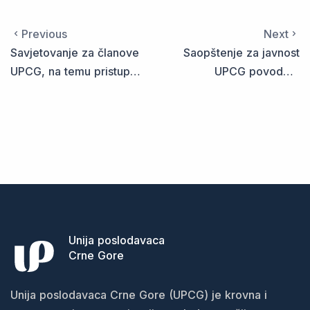
Previous
Next
Savjetovanje za članove
Saopštenje za javnost
UPCG, na temu pristupa i
UPCG povodom
korišćenja novog
inicijative Predsjednika
informacionog sistema
Crne Gore za promjenu
(IRMS) Poreske uprave
Ustava
Unija poslodavaca
Crne Gore
Unija poslodavaca Crne Gore (UPCG) je krovna i