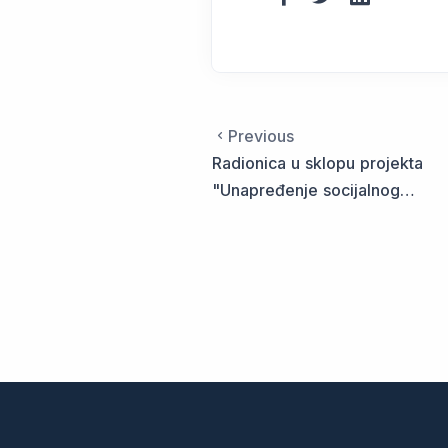
Previous
Radionica u sklopu projekta
"Unapređenje socijalnog
dijaloga kroz snaženje
partnerstva u sektorima
tekstila, obuće i kože u
Sloveniji, Hrvatskoj,
Makedoniji, Srbiji i Crnoj Gori".