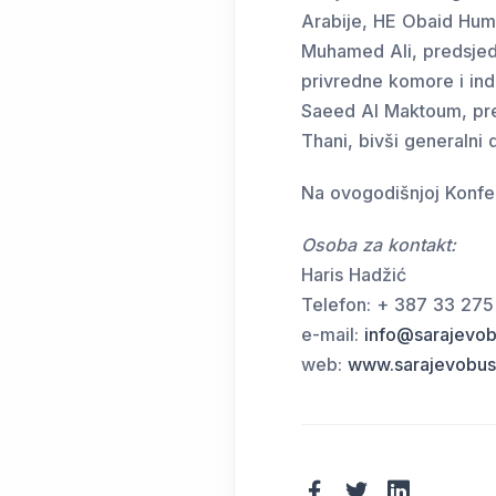
Arabije, HE Obaid Huma
Muhamed Ali, predsjed
privredne komore i ind
Saeed Al Maktoum, pred
Thani, bivši generalni 
Na ovogodišnjoj Konfere
Osoba za kontakt:
Haris Hadžić
Telefon: + 387 33 275
e-mail:
info@sarajevo
web:
www.sarajevobus