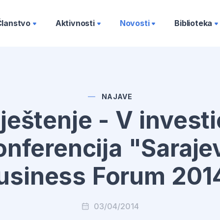
Članstvo
Aktivnosti
Novosti
Biblioteka
NAJAVE
eštenje - V invest
onferencija "Saraje
usiness Forum 201
03/04/2014