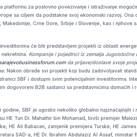
ja platformu za poslovno povezivanje i istraživanje mogućno
rope sa ciljem da podstakne svoj ekonomski razvoj. Ona o
, Makedonije, Crne Gore, Srbije i Slovenije, kao i njihove 
estitorima će biti predstavljeni projekti iz oblasti energe
i nekretnina.
Kompanije i pojedinci iz zemalja Jugoistočn
arajevobusinessforum.com
da prijave/dostave svoje pro
ne.
Nakon obrade svi projekti koji budu zadovoljavali stan
 stranici SBF i dostupni svim potencijalnim investitorima. Int
atim dogovoreni B2B sastanci sa predstavnicima domaćih i 
godine, SBF je ugostio nekoliko globalno najznačajnijih i naj
to su HE Tun Dr. Mahathir bin Mohamad, bivši premijer Male
ke, HE Ali Babacan, zamjenik premijera Turske, HE James 
etara SAD-a, HE Dr. Ibrahim Abdulaziz Al Assaf, ministar f