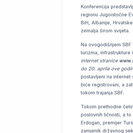
Konferencija predstavl
regionu Jugoistočne Ev
BiH, Albanije, Hrvatske
zemalja širom svijeta.
Na ovogodišnjem SBF inv
turizma, infrastrukture 
internet stranice
www.s
do 20. aprila ove godi
postavljeni na internet
biće registrovani, a z
tokom trajanja SBF.
Tokom prethodne četiri 
poslovnih ličnosti, a 
Erdogan, premijer Turs
zamjenik državnog sekr