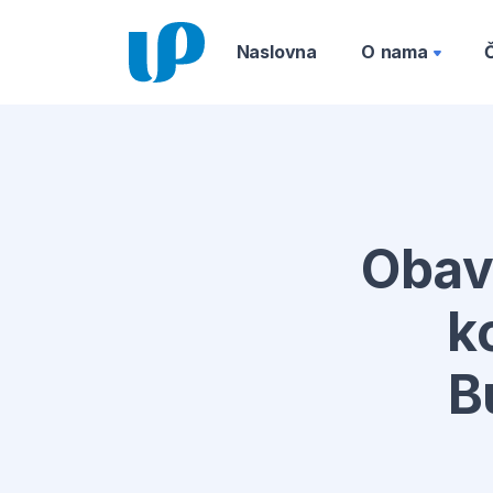
Naslovna
O nama
Obavj
k
B