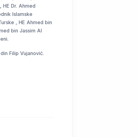
E, HE Dr. Ahmed
ednik Islamske
 Turske , HE Ahmed bin
hmed bin Jassim Al
eni.
in Filip Vujanović.