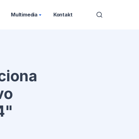
Multimedia
Kontakt
iciona
vo
4"