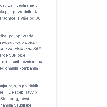
sti za investiranje u
kuplja privrednike iz
saradnike iz više od 30
tike, poljoprivrede,
e Evrope mogu
putem
jekte za učešće na SBF
darde SBF biće
eresi stranih biznismena
regionalnih kompanija
uticajnijih političkih i
zije, HE Recep Tayyip
Steinberg, bivši
inansija Saudijske