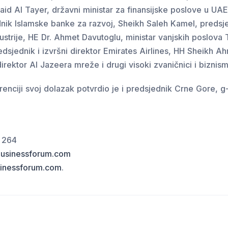
id Al Tayer, državni ministar za finansijske poslove u UA
nik Islamske banke za razvoj, Sheikh Saleh Kamel, predsj
ustrije, HE Dr. Ahmet Davutoglu, ministar vanjskih poslova
sjednik i izvršni direktor Emirates Airlines, HH Sheikh A
direktor Al Jazeera mreže i drugi visoki zvaničnici i biznism
nciji svoj dolazak potvrdio je i predsjednik Crne Gore, g-d
 264
businessforum.com
inessforum.com
.