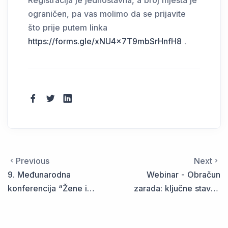
Registracija je jednostavna, a broj mjesta je
ograničen, pa vas molimo da se prijavite
što prije putem linka
https://forms.gle/xNU4x7T9mbSrHnfH8
.
Previous
Next
9. Međunarodna
Webinar - Obračun
konferencija “Žene i
zarada: ključne stavke
točka”
koje utiču na
oporezivanje i