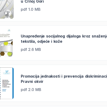
u Crnoj Gori
pdf 1.0 MB
Unapređenje socijalnog dijaloga kroz snažen
tekstila, odjeće i kože
pdf 2.6 MB
Promocija jednakosti i prevencija diskriminaci
Pravni okvir
pdf 2.0 MB