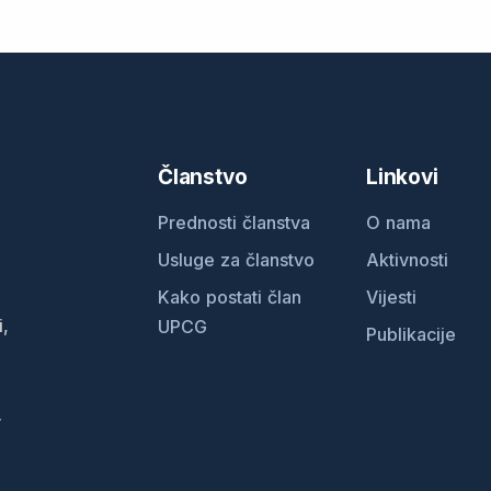
Članstvo
Linkovi
Prednosti članstva
O nama
Usluge za članstvo
Aktivnosti
Kako postati član
Vijesti
i,
UPCG
Publikacije
.