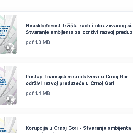
Neusklađenost tržišta rada i obrazovanog si
Stvaranje ambijenta za održivi razvoj preduz
pdf 1.3 MB
Pristup finansijskim sredstvima u Crnoj Gori 
održivi razvoj preduzeća u Crnoj Gori
pdf 1.4 MB
Korupcija u Crnoj Gori - Stvaranje ambijenta