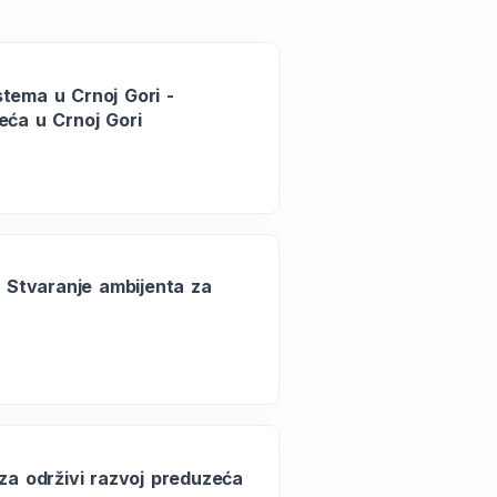
stema u Crnoj Gori -
eća u Crnoj Gori
- Stvaranje ambijenta za
 za održivi razvoj preduzeća