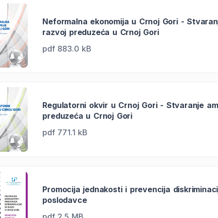
Neformalna ekonomija u Crnoj Gori - Stvaranj
razvoj preduzeća u Crnoj Gori
pdf 883.0 kB
Regulatorni okvir u Crnoj Gori - Stvaranje am
preduzeća u Crnoj Gori
pdf 771.1 kB
Promocija jednakosti i prevencija diskriminac
poslodavce
pdf 2.5 MB