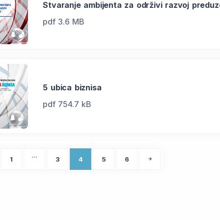
Stvaranje ambijenta za održivi razvoj preduz
pdf 3.6 MB
5 ubica biznisa
pdf 754.7 kB
…
1
3
4
5
6